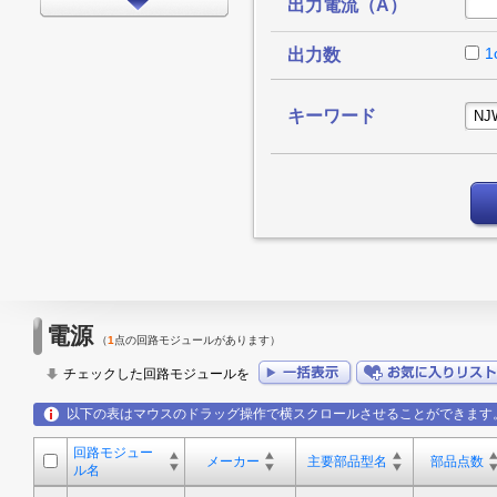
出力電流（A）
インターフェイス
タイミング
1
出力数
LEDドライバ
キーワード
FPGA/CPLD
プロセッサ
メモリ
モータードライバ
EMCアプリケーション
LED
電源
（
1
点の回路モジュールがあります）
アンプ
チェックした回路モジュールを
スイッチ/マルチプレクサ
以下の表はマウスのドラッグ操作で横スクロールさせることができます
データコンバータ
回路モジュー
その他
メーカー
主要部品型名
部品点数
ル名