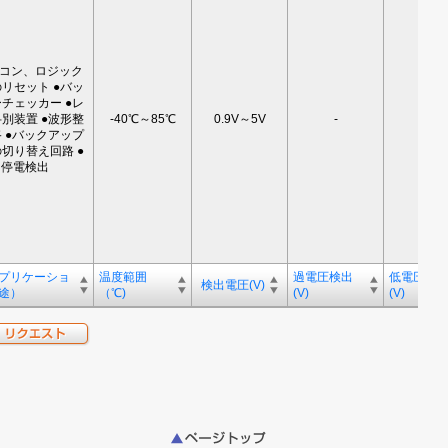
イコン、ロジック
リセット ●バッ
チェッカー ●レ
別装置 ●波形整
-40℃～85℃
0.9V～5V
-
-
 ●バックアップ
切り替え回路 ●
停電検出
プリケーショ
温度範囲
過電圧検出
低電圧検
検出電圧(V)
途）
（℃)
(V)
(V)