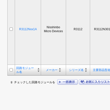
Nisshinbo
R3112Nxx1A
R3112
R3112N30
Micro Devices
回路モジュー
メーカー
シリーズ名
主要部品型
ル名
チェックした回路モジュールを