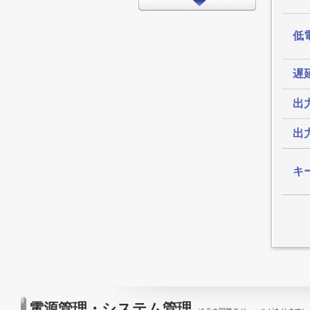
インターフェイス
タイミング
低電
LEDドライバ
遅
FPGA/CPLD
プロセッサ
出
メモリ
出
モータードライバ
EMCアプリケーション
キ
LED
アンプ
スイッチ/マルチプレクサ
データコンバータ
その他
電源管理・システム管理