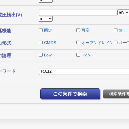
圧検出(V)
固定
可変
無し
延機能
CMOS
オープンドレイン
オー
力形式
Low
High
力論理
ーワード