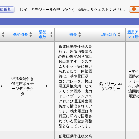
お探しのモジュールが見つからない場合はリクエストください。
。
部品
適用ア
名
機能概要
特長
環境対応
点数
ン（用
低電圧動作仕様の高
精度、超低消費電流
の遅延機 能付き電圧
検出器です。システ
ムリセット等に用い
られるICで、内部回
●マ
路は、基準電圧源、
回路の
遅延機能付き
コンパレータ、検出
テリー
低電圧ボルテ
鉛フリー,ハロ
1A
3
電圧用抵抗網、ヒス
ベル弁
ージディテク
ゲンフリー
テリシス回路、出力
流回路
タ
ドライブトランジス
電源の
タおよび遅延発生回
路から構成されてい
ます。 検出電圧は高
精度にIC内で固定さ
れている完全無調整
型となっています。
低電圧動作仕様の高