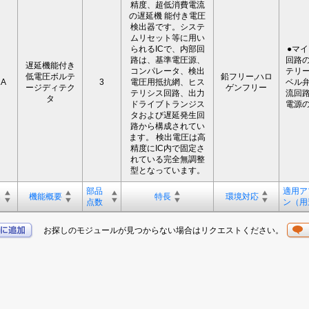
精度、超低消費電流
の遅延機 能付き電圧
検出器です。システ
ムリセット等に用い
られるICで、内部回
●マ
路は、基準電圧源、
回路の
遅延機能付き
コンパレータ、検出
テリー
低電圧ボルテ
鉛フリー,ハロ
1A
3
電圧用抵抗網、ヒス
ベル弁
ージディテク
ゲンフリー
テリシス回路、出力
流回路
タ
ドライブトランジス
電源の
タおよび遅延発生回
路から構成されてい
ます。 検出電圧は高
精度にIC内で固定さ
れている完全無調整
型となっています。
部品
適用ア
名
機能概要
特長
環境対応
点数
ン（用
お探しのモジュールが見つからない場合はリクエストください。