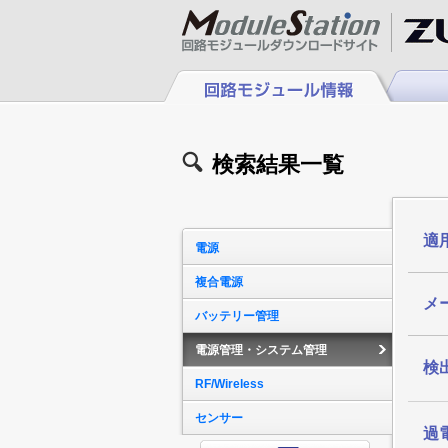
検索結果一覧
適
電源
複合電源
メ
バッテリー管理
電源管理・システム管理
検出
RF/Wireless
センサー
過電