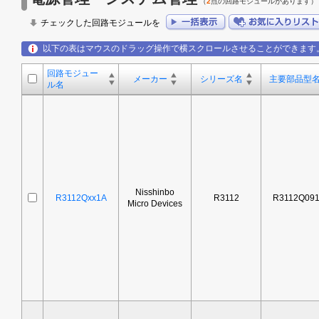
（
2
点の回路モジュールがあります）
チェックした回路モジュールを
以下の表はマウスのドラッグ操作で横スクロールさせることができます
回路モジュー
メーカー
シリーズ名
主要部品型
ル名
Nisshinbo
R3112Qxx1A
R3112
R3112Q09
Micro Devices