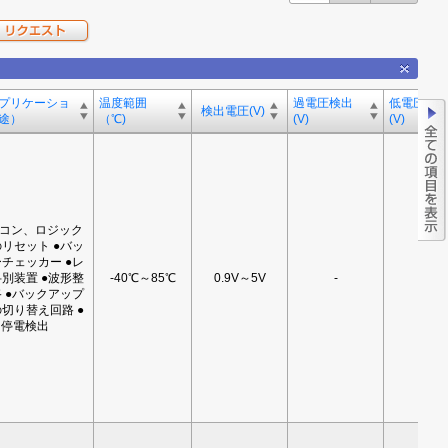
プリケーショ
温度範囲
過電圧検出
低電圧検
検出電圧(V)
途）
（℃)
(V)
(V)
イコン、ロジック
リセット ●バッ
チェッカー ●レ
別装置 ●波形整
-40℃～85℃
0.9V～5V
-
-
 ●バックアップ
切り替え回路 ●
停電検出