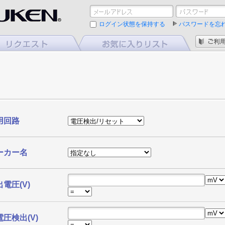
ログイン状態を保持する
パスワードを忘
用回路
ーカー名
電圧(V)
圧検出(V)