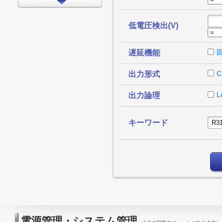
インターフェイス
タイミング
低電圧検出(V)
LEDドライバ
遅延機能
FPGA/CPLD
プロセッサ
C
出力形式
メモリ
L
出力論理
モータードライバ
EMCアプリケーション
キーワード
LED
アンプ
スイッチ/マルチプレクサ
データコンバータ
その他
電源管理・システム管理