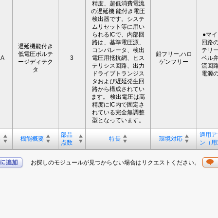
精度、超低消費電流
の遅延機 能付き電圧
検出器です。システ
ムリセット等に用い
られるICで、内部回
●マ
路は、基準電圧源、
回路の
遅延機能付き
コンパレータ、検出
テリー
低電圧ボルテ
鉛フリー,ハロ
1A
3
電圧用抵抗網、ヒス
ベル弁
ージディテク
ゲンフリー
テリシス回路、出力
流回路
タ
ドライブトランジス
電源の
タおよび遅延発生回
路から構成されてい
ます。 検出電圧は高
精度にIC内で固定さ
れている完全無調整
型となっています。
部品
適用ア
名
機能概要
特長
環境対応
点数
ン（用
お探しのモジュールが見つからない場合はリクエストください。