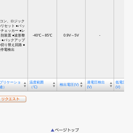
イコン、ロジック
リセット ●バッ
チェッカー ●レ
別装置 ●波形整
-40℃～85℃
0.9V～5V
-
-
 ●バックアップ
切り替え回路 ●
停電検出
プリケーショ
温度範囲
過電圧検出
低電圧検
検出電圧(V)
途）
（℃)
(V)
(V)