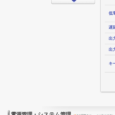
インターフェイス
タイミング
低電
LEDドライバ
遅
FPGA/CPLD
プロセッサ
出
メモリ
出
モータードライバ
EMCアプリケーション
キ
LED
アンプ
スイッチ/マルチプレクサ
データコンバータ
その他
電源管理・システム管理