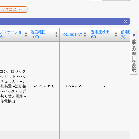
プリケーショ
温度範囲
過電圧検出
低電圧検
検出電圧(V)
途）
（℃)
(V)
(V)
イコン、ロジック
リセット ●バッ
チェッカー ●レ
別装置 ●波形整
-40℃～85℃
0.9V～5V
-
-
 ●バックアップ
切り替え回路 ●
停電検出