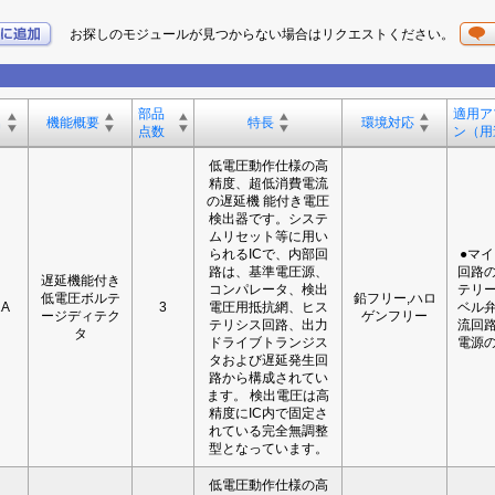
お探しのモジュールが見つからない場合はリクエストください。
。
部品
適用ア
名
機能概要
特長
環境対応
点数
ン（用
低電圧動作仕様の高
精度、超低消費電流
の遅延機 能付き電圧
検出器です。システ
ムリセット等に用い
られるICで、内部回
●マ
路は、基準電圧源、
回路の
遅延機能付き
コンパレータ、検出
テリー
低電圧ボルテ
鉛フリー,ハロ
1A
3
電圧用抵抗網、ヒス
ベル弁
ージディテク
ゲンフリー
テリシス回路、出力
流回路
タ
ドライブトランジス
電源の
タおよび遅延発生回
路から構成されてい
ます。 検出電圧は高
精度にIC内で固定さ
れている完全無調整
型となっています。
低電圧動作仕様の高