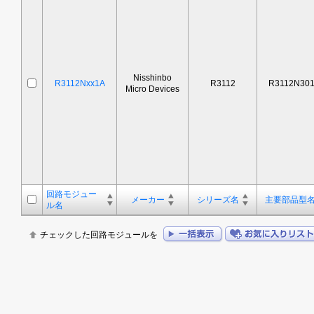
Nisshinbo
R3112Nxx1A
R3112
R3112N30
Micro Devices
回路モジュー
メーカー
シリーズ名
主要部品型
ル名
チェックした回路モジュールを