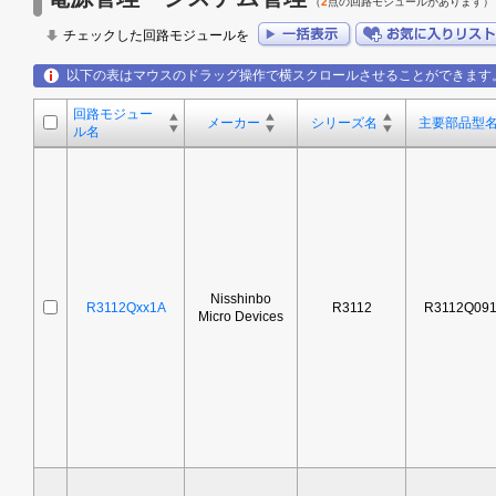
（
2
点の回路モジュールがあります）
チェックした回路モジュールを
以下の表はマウスのドラッグ操作で横スクロールさせることができます
回路モジュー
メーカー
シリーズ名
主要部品型
ル名
Nisshinbo
R3112Qxx1A
R3112
R3112Q09
Micro Devices