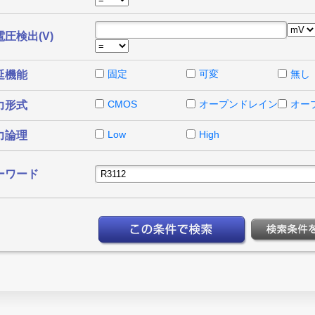
圧検出(V)
固定
可変
無し
延機能
CMOS
オープンドレイン
オー
力形式
Low
High
力論理
ーワード