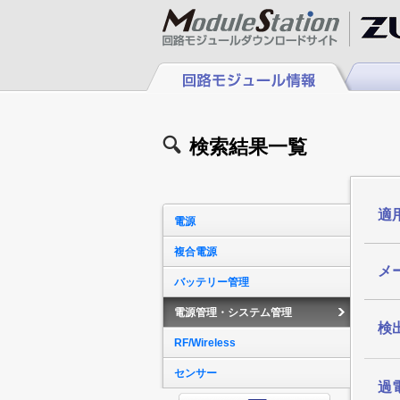
検索結果一覧
適
電源
複合電源
メ
バッテリー管理
電源管理・システム管理
検出
RF/Wireless
センサー
過電