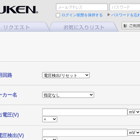
ログイン状態を保持する
パスワードを忘
用回路
ーカー名
電圧(V)
圧検出(V)