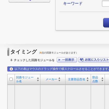
キーワード
FPGA/CPLD
プロセッサ
メモリ
モータードライバ
EMCアプリケーション
LED
タイミング
（
6
点の回路モジュールがあります）
アンプ
チェックした回路モジュールを
スイッチ/マルチプレクサ
以下の表はマウスのドラッグ操作で横スクロールさせることができます
データコンバータ
回路モジュー
部品
メーカー
主要部品型名
ル名
点数
その他