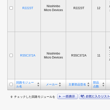
Nisshinbo
R2223T
R2223T
12
Micro Devices
Nisshinbo
RS5C372A
RS5C372A
11
Micro Devices
回路モジュー
部品
メーカー
主要部品型名
ル名
点数
チェックした回路モジュールを