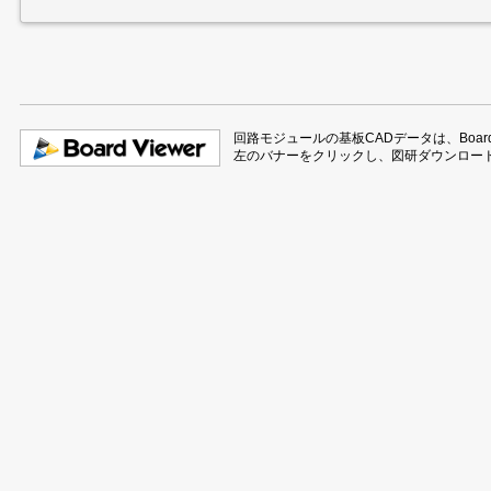
・外部入力によるDCDC/LDOの
ON/OFF（PartsMode時のみ）
・LDORTC2 出力（GPIO2のみ）
・最大15mA LEDドライバ（GPIO0、
GPIO1のみ）
・32ｋHzCLK出力.
●割り込みコントローラー (INTC)
回路モジュールの基板CADデータは、Board 
●パッケージ QFN0707-48(0.5mm pitch)
左のバナーをクリックし、図研ダウンロードサイ
●CMOSプロセス