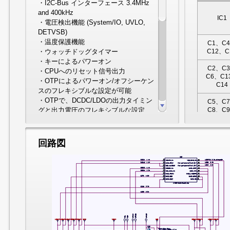
・I2C-Bus インターフェース 3.4MHz
and 400kHz
IC1
・電圧検出機能 (System/IO, UVLO,
DETVSB)
・温度保護機能
C1、C
・ウォッチドッグタイマー
C12、C
・キーによるパワーオン
C2、C
・CPUへのリセット信号出力
C6、C1
・OTPによるパワーオン/オフシーケン
C14
スのフレキシブルな設定が可能
・OTPで、DCDC/LDOの出力タイミン
C5、C
グと出力電圧のフレキシブルな設定
C8、C
C10、C
●4チャンネル 高効率、高圧DCDCコン
C16、C
バーター
C18、C
・DC/DC1 0.6-3.5V Max 3000mA （初
回路図
C20
期値1.4V）
・DC/DC2 0.6-3.5V Max 3000mA （初
C21
期値1.2V）
・DC/DC3 0.6-3.5V Max 2000mA （初
IC2
期値1.4V）
L1、L
・DC/DC4 0.6-3.5V Max 2000mA （初
期値3.3V）
L3、L
・ソフトスタート機能
●7チャンネル LDOレギュレーター