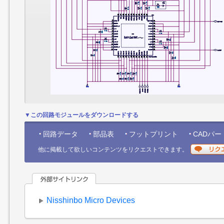
R1
・LDO1 0.9-3.5V Max 300mA （初期
値1.8V）
V1
・LDO2 0.9-3.5V Max 300mA （初期
値3.3V）
・LDO3 0.6-3.5V Max 300mA （初期
値2.5V）
・LDO4 0.9-3.5V Max 200mA （初期
値1.5V）
・LDO5 0.9-3.5V Max 200mA （初期
値3.0V）
・LDORTC1 1.2-3.5V Max 30mA (初期
値3.3V)
▼この回路モジュールをダウンロードする
・LDORTC2 0.9-3.5V Max 10mA (常時
On)
回路データ
部品表
フットプリント
CADパー
・過電流保護、短絡保護機能.
●4チャンネル GPIO
他に掲載して欲しいコンテンツをリクエストできます。
・入力信号向け割り込み機能 (レベル/エ
ッジ)
・外付け部品向けCE信号（パワーオン
シーケンス制御対応）
・ハードリセット信号
Nisshinbo Micro Devices
・レベル入力によるパワーオン/オフ
信号