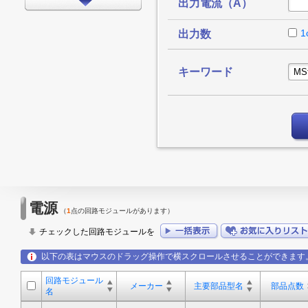
出力電流（A）
インターフェイス
タイミング
1
出力数
LEDドライバ
キーワード
FPGA/CPLD
プロセッサ
メモリ
モータードライバ
EMCアプリケーション
LED
電源
（
1
点の回路モジュールがあります）
アンプ
チェックした回路モジュールを
スイッチ/マルチプレクサ
以下の表はマウスのドラッグ操作で横スクロールさせることができます
データコンバータ
回路モジュール
その他
メーカー
主要部品型名
部品点数
名