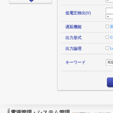
インターフェイス
タイミング
低電圧検出(V)
LEDドライバ
遅延機能
FPGA/CPLD
プロセッサ
C
出力形式
メモリ
L
出力論理
モータードライバ
EMCアプリケーション
キーワード
LED
アンプ
スイッチ/マルチプレクサ
データコンバータ
その他
電源管理・システム管理