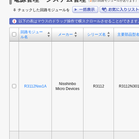
（
2
点の回路モジュールがあります）
チェックした回路モジュールを
以下の表はマウスのドラッグ操作で横スクロールさせることができます
回路モジュー
メーカー
シリーズ名
主要部品型
ル名
Nisshinbo
R3112Nxx1A
R3112
R3112N30
Micro Devices