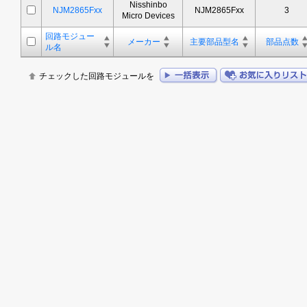
Nisshinbo
NJM2865Fxx
NJM2865Fxx
3
Micro Devices
回路モジュー
メーカー
主要部品型名
部品点数
ル名
チェックした回路モジュールを