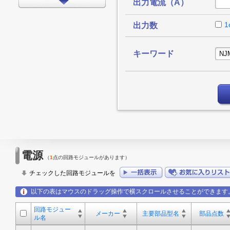
出力電流（A）
インターフェイス
タイミング
1
出力数
LEDドライバ
キーワード
FPGA/CPLD
プロセッサ
メモリ
モータードライバ
EMCアプリケーション
LED
電源
（
1
点の回路モジュールがあります）
アンプ
チェックした回路モジュールを
スイッチ/マルチプレクサ
以下の表はマウスのドラッグ操作で横スクロールさせることができます
データコンバータ
回路モジュー
その他
メーカー
主要部品型名
部品点数
ル名