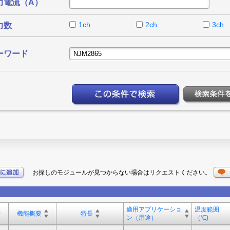
力電流（A）
1ch
2ch
3ch
力数
ーワード
お探しのモジュールが見つからない場合はリクエストください。
。
適用アプリケーショ
温度範囲
機能概要
特長
ン（用途）
（℃)