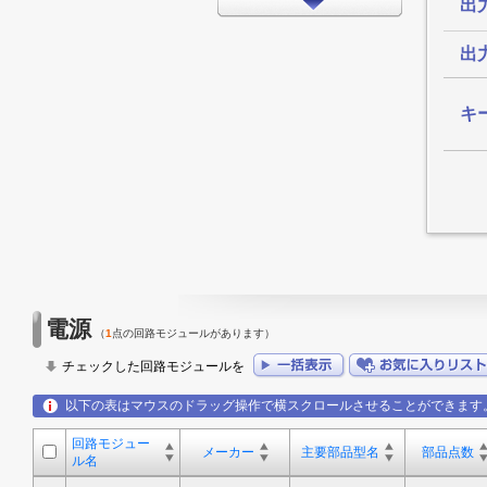
出
インターフェイス
タイミング
出
LEDドライバ
キ
FPGA/CPLD
プロセッサ
メモリ
モータードライバ
EMCアプリケーション
LED
電源
（
1
点の回路モジュールがあります）
アンプ
チェックした回路モジュールを
スイッチ/マルチプレクサ
以下の表はマウスのドラッグ操作で横スクロールさせることができます
データコンバータ
回路モジュー
その他
メーカー
主要部品型名
部品点数
ル名