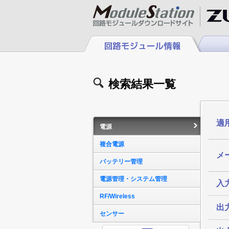
検索結果一覧
適
電源
複合電源
メ
バッテリー管理
電源管理・システム管理
入
RF/Wireless
出
センサー