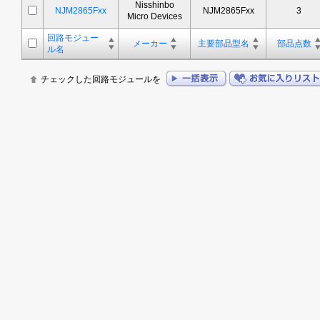
Nisshinbo
NJM2865Fxx
NJM2865Fxx
3
Micro Devices
回路モジュー
メーカー
主要部品型名
部品点数
ル名
チェックした回路モジュールを