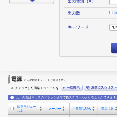
出力電流（A）
インターフェイス
タイミング
1
出力数
LEDドライバ
キーワード
FPGA/CPLD
プロセッサ
メモリ
モータードライバ
EMCアプリケーション
LED
電源
（
1
点の回路モジュールがあります）
アンプ
チェックした回路モジュールを
スイッチ/マルチプレクサ
以下の表はマウスのドラッグ操作で横スクロールさせることができます
データコンバータ
回路モジュー
その他
メーカー
主要部品型名
部品点数
ル名