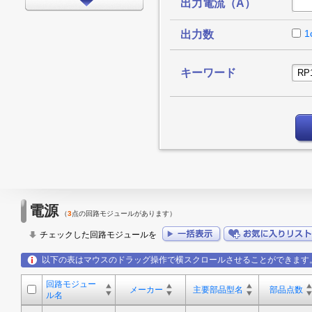
出力電流（A）
インターフェイス
タイミング
1
出力数
LEDドライバ
キーワード
FPGA/CPLD
プロセッサ
メモリ
モータードライバ
EMCアプリケーション
LED
電源
（
3
点の回路モジュールがあります）
アンプ
チェックした回路モジュールを
スイッチ/マルチプレクサ
以下の表はマウスのドラッグ操作で横スクロールさせることができます
データコンバータ
回路モジュー
その他
メーカー
主要部品型名
部品点数
ル名