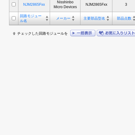
Nisshinbo
NJM2865Fxx
NJM2865Fxx
3
Micro Devices
回路モジュー
メーカー
主要部品型名
部品点数
ル名
チェックした回路モジュールを