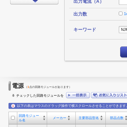
出力電流（A）
インターフェイス
タイミング
1
出力数
LEDドライバ
キーワード
FPGA/CPLD
プロセッサ
メモリ
モータードライバ
EMCアプリケーション
LED
電源
（
1
点の回路モジュールがあります）
アンプ
チェックした回路モジュールを
スイッチ/マルチプレクサ
以下の表はマウスのドラッグ操作で横スクロールさせることができます
データコンバータ
回路モジュー
その他
メーカー
主要部品型名
部品点数
ル名