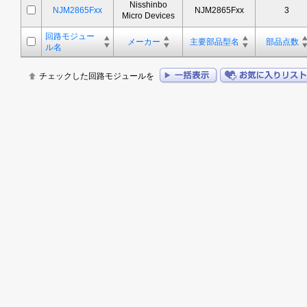
Nisshinbo
NJM2865Fxx
NJM2865Fxx
3
Micro Devices
回路モジュー
メーカー
主要部品型名
部品点数
ル名
チェックした回路モジュールを