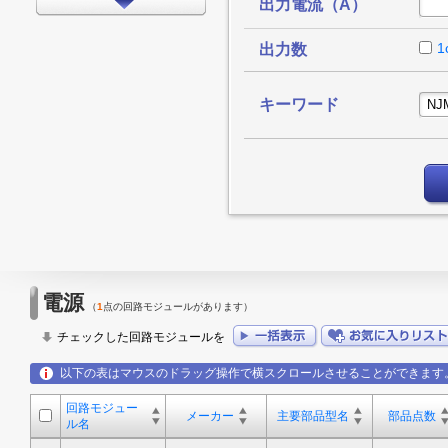
出力電流（A）
インターフェイス
タイミング
1
出力数
LEDドライバ
キーワード
FPGA/CPLD
プロセッサ
メモリ
モータードライバ
EMCアプリケーション
LED
電源
（
1
点の回路モジュールがあります）
アンプ
チェックした回路モジュールを
スイッチ/マルチプレクサ
以下の表はマウスのドラッグ操作で横スクロールさせることができます
データコンバータ
回路モジュー
その他
メーカー
主要部品型名
部品点数
ル名