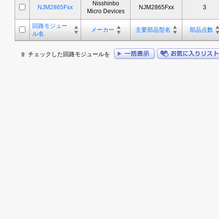
Nisshinbo
NJM2865Fxx
NJM2865Fxx
3
Micro Devices
回路モジュー
メーカー
主要部品型名
部品点数
ル名
チェックした回路モジュールを