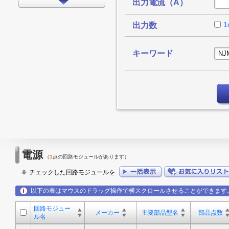
出力電流（A）
インターフェイス
タイミング
1
出力数
LEDドライバ
キーワード
FPGA/CPLD
プロセッサ
メモリ
モータードライバ
EMCアプリケーション
LED
電源
（
1
点の回路モジュールがあります）
アンプ
チェックした回路モジュールを
スイッチ/マルチプレクサ
以下の表はマウスのドラッグ操作で横スクロールさせることができます
データコンバータ
回路モジュー
その他
メーカー
主要部品型名
部品点数
ル名