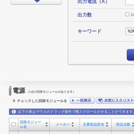
出力電流（A）
インターフェイス
タイミング
1
出力数
LEDドライバ
キーワード
FPGA/CPLD
プロセッサ
メモリ
モータードライバ
EMCアプリケーション
LED
電源
（
1
点の回路モジュールがあります）
アンプ
チェックした回路モジュールを
スイッチ/マルチプレクサ
以下の表はマウスのドラッグ操作で横スクロールさせることができます
データコンバータ
回路モジュー
その他
メーカー
主要部品型名
部品点数
ル名