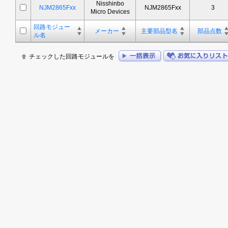
Nisshinbo
NJM2865Fxx
NJM2865Fxx
3
Micro Devices
回路モジュー
メーカー
主要部品型名
部品点数
ル名
チェックした回路モジュールを