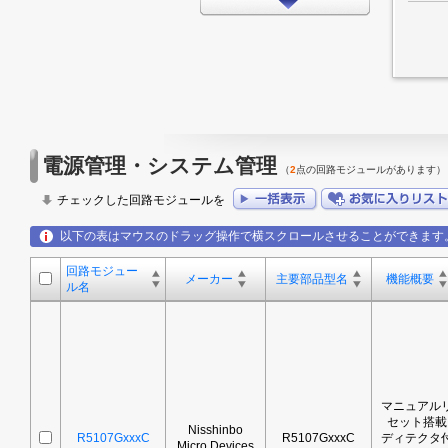
インターフェイス
タイミング
LEDドライバ
FPGA/CPLD
プロセッサ
電源管理・システム管理
（
2
点の回路モジュールがあります）
メモリ
チェックした回路モジュールを
モータードライバ
以下の表はマウスのドラッグ操作で横スクロールさせることができます
EMCアプリケーション
回路モジュー
LED
メーカー
主要部品型名
機能概要
ル名
アンプ
スイッチ/マルチプレクサ
データコンバータ
マニュアル
その他
セット搭載
Nisshinbo
R5107GxxxC
R5107GxxxC
ディテクタ
Micro Devices