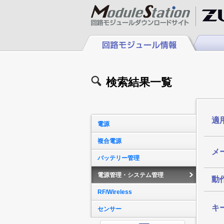
検索結果一覧
適
電源
複合電源
メ
バッテリー管理
電源管理・システム管理
動作
RF/Wireless
キ
センサー