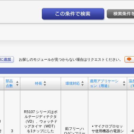
お探しのモジュールが見つからない場合はリクエストください。
。
部品
適用アプリケーシ
温
特長
環境対応
点数
ョン（用途）
（℃
R5107 シリーズはボ
ルテージディテクタ
リ
（VD）、ウォッチド
ッグタイマ（WDT）
• マイクロプロセッ
鉛フリー,ハ
付
3
を1チップにした
サ使用機器の電源シ
-
ロゲンフリー