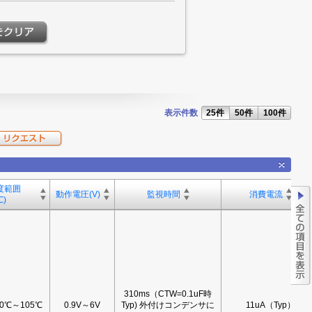
表示件数
25件
50件
100件
度範囲
動作電圧(V)
監視時間
消費電流
)
310ms（CTW=0.1uF時
40℃～105℃
0.9V～6V
Typ) 外付けコンデンサに
11uA（Typ）