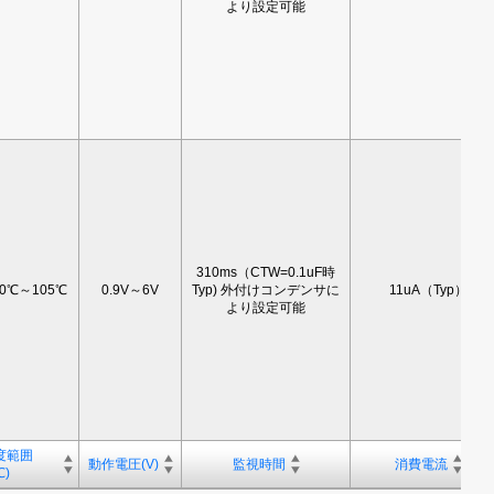
より設定可能
310ms（CTW=0.1uF時
40℃～105℃
0.9V～6V
Typ) 外付けコンデンサに
11uA（Typ）
より設定可能
度範囲
動作電圧(V)
監視時間
消費電流
)