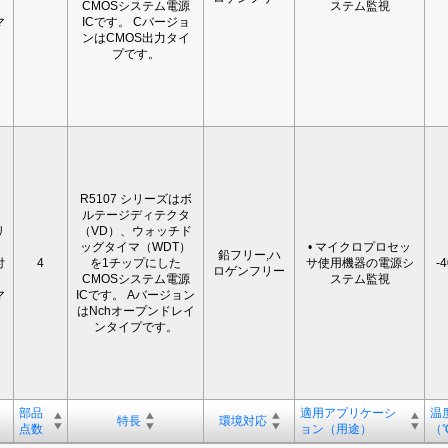
CMOSシステム電源
ステム監視
マ
ICです。 Cバージョ
ンはCMOS出力タイ
プです。
R5107 シリーズはボ
ルテージディテクタ
リ
（VD）、ウォッチド
ッグタイマ（WDT）
• マイクロプロセッ
鉛フリー,ハ
付
4
を1チップにした
サ使用機器の電源シ
-
ロゲンフリー
CMOSシステム電源
ステム監視
マ
ICです。 Aバージョン
はNchオープンドレイ
ンタイプです。
部品
適用アプリケーシ
温
特長
環境対応
点数
ョン（用途）
（℃