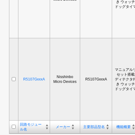
き ウォッチ
ドッグタイ
マニュアル
セット搭載
Nisshinbo
R5107GxxxA
R5107GxxxA
ディテクタ
Micro Devices
き ウォッチ
ドッグタイ
回路モジュー
メーカー
主要部品型名
機能概要
ル名