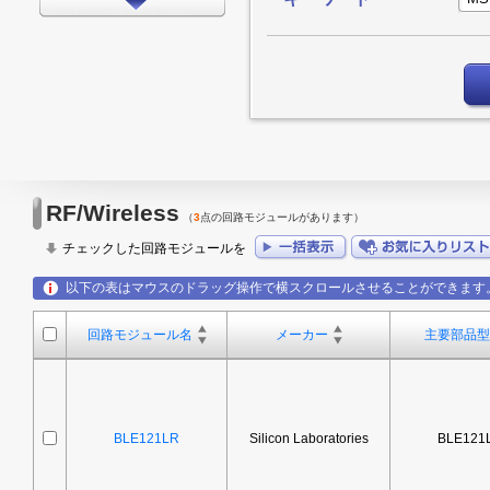
インターフェイス
タイミング
LEDドライバ
FPGA/CPLD
プロセッサ
メモリ
RF/Wireless
（
3
点の回路モジュールがあります）
モータードライバ
チェックした回路モジュールを
EMCアプリケーション
以下の表はマウスのドラッグ操作で横スクロールさせることができます
LED
回路モジュール名
メーカー
主要部品型
アンプ
スイッチ/マルチプレクサ
データコンバータ
BLE121LR
Silicon Laboratories
BLE121
その他