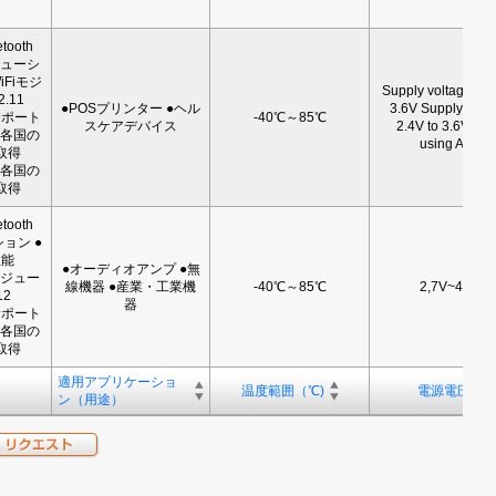
ooth
ソリューシ
WiFiモジ
Supply voltage: 2.
.11
●POSプリンター ●ヘル
3.6V Supply volta
をサポート
-40℃～85℃
スケアデバイス
2.4V to 3.6V wh
証、各国の
using ADC
取得
証、各国の
取得
ooth
ション ●
性能
●オーディオアンプ ●無
iモジュー
線機器 ●産業・工業機
-40℃～85℃
2,7V~4.4V
12
器
をサポート
証、各国の
取得
適用アプリケーショ
温度範囲（℃)
電源電圧
ン（用途）