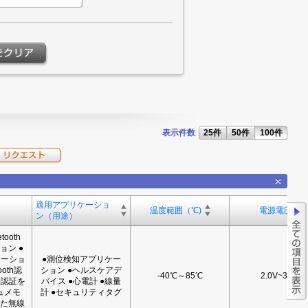
表示件数
25件
50件
100件
適用アプリケーショ
温度範囲（℃)
電源電圧
ン（用途）
ooth
ョン ●
ケーショ
●測位検知アプリケー
ooth認
ション ●ヘルスケアデ
-40℃～85℃
2.0V~3.6V
法認証を
バイス ●心電計 ●線量
ュメモ
計 ●セキュリティタグ
れた無線