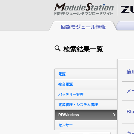
検索結果一覧
適
電源
複合電源
メ
バッテリー管理
電源管理・システム管理
Bl
RF/Wireless
センサー
キ