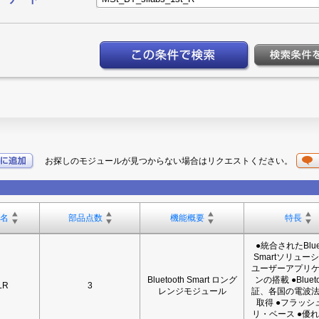
お探しのモジュールが見つからない場合はリクエストください。
。
名
部品点数
機能概要
特長
●統合されたBluet
Smartソリューシ
ユーザーアプリ
Bluetooth Smart ロング
ンの搭載 ●Bluet
LR
3
レンジモジュール
証、各国の電波
取得 ●フラッシ
リ・ベース ●優