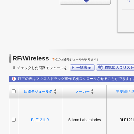
インターフェイス
タイミング
LEDドライバ
FPGA/CPLD
プロセッサ
メモリ
RF/Wireless
（
3
点の回路モジュールがあります）
モータードライバ
チェックした回路モジュールを
EMCアプリケーション
以下の表はマウスのドラッグ操作で横スクロールさせることができます
LED
回路モジュール名
メーカー
主要部品型
アンプ
スイッチ/マルチプレクサ
データコンバータ
BLE121LR
Silicon Laboratories
BLE121
その他